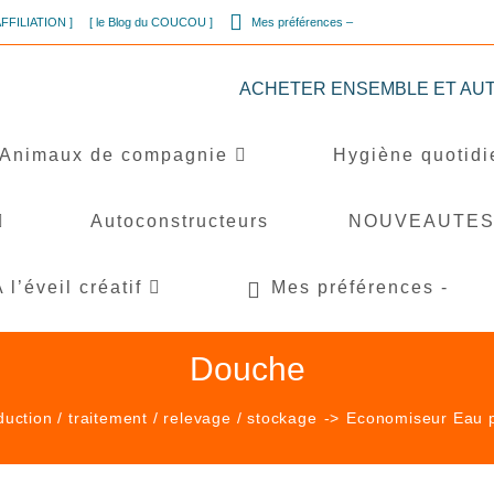
AFFILIATION ]
[ le Blog du COUCOU ]
Mes préférences –
ACHETER ENSEMBLE ET AUTREMEN
Animaux de compagnie
Hygiène quotid
Autoconstructeurs
NOUVEAUTE
’éveil créatif
Mes préférences -
Douche
uction / traitement / relevage / stockage
->
Economiseur Eau 