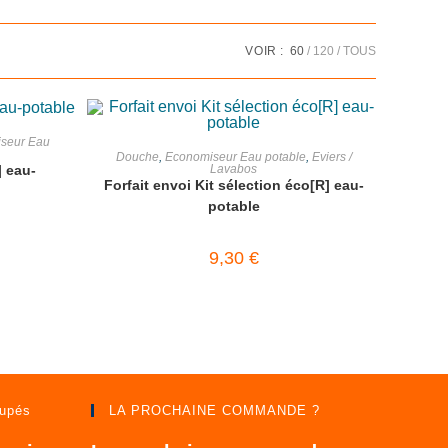
VOIR :
60
120
TOUS
R
seur Eau
AJOUTER AU PANIER
Douche
,
Economiseur Eau potable
,
Eviers /
] eau-
Lavabos
Forfait envoi Kit sélection éco[R] eau-
potable
9,30
€
upés
LA PROCHAINE COMMANDE ?