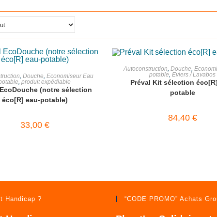
AJOUTER AU PANIE
Autoconstruction
,
Douche
,
Economi
AJOUTER AU PANIER
potable
,
Eviers / Lavabos
truction
,
Douche
,
Economiseur Eau
Préval Kit sélection éco[R
potable
,
produit expédiable
 EcoDouche (notre sélection
potable
éco[R] eau-potable)
84,40
€
33,00
€
t Handicap ?
“CODE PROMO” Achats Gro