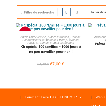
Filtre de recherche
-21%
AJOUTER AU PANIER
Articles avec remise
,
Autoconstruction
,
Douche
,
Autocons
Economiseur Eau potable
,
Eviers / Lavabos
,
Packs & Promos
,
produit expédiable
Préval
Kit spécial 100 familles = 1000 jours à
ne pas travailler pour rien !
67,00
€
84,40
€
Comment Faire Des ECONOMIES ?
Web E