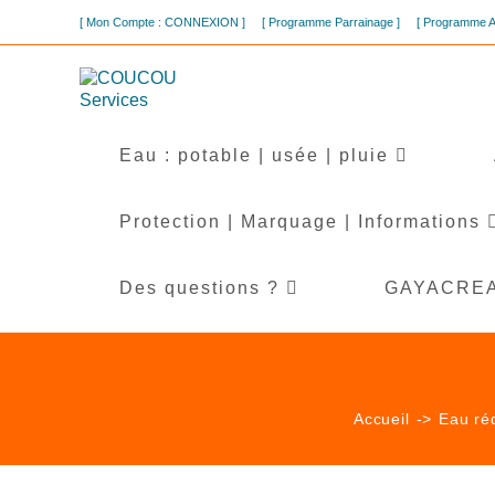
[ Mon Compte : CONNEXION ]
[ Programme Parrainage ]
[ Programme 
Eau : potable | usée | pluie
Protection | Marquage | Informations
Des questions ?
GAYACREA l
Accueil
->
Eau réd