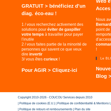
Web e
GRATUIT > bénéficiez d’un
Access
diag. éco-eau !
Nous av
1 / vous recherchez activement des
Bernard 
solutions pour
éviter de gaspiller
point de
votre temps
à travailler pour payer
remporte
l'inutile
d'accessi
2 / vous faites partie de la minorité de
comman
personnes qui savent ce que veux
!
dire
invertir
Le B
3/ vous êtes
curieux
!
Nouve
Pour AGIR > Cliquez-ici
Blog 
Copyright 2010-2026 - COUCOU Services depuis 2010
|
Politique de cookies (E.U.)
|
Politique de confidentialité & Mentions
|
Politique de retours et remboursements
|
Plan du site