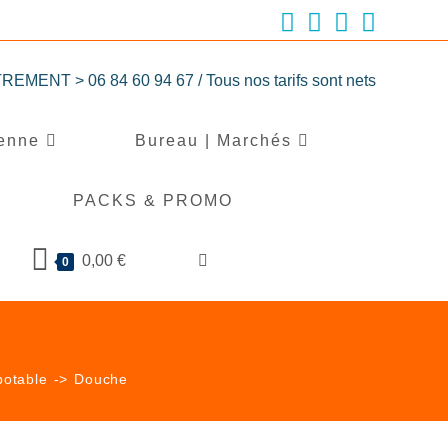
T > 06 84 60 94 67 / Tous nos tarifs sont nets
ienne
Bureau | Marchés
S
PACKS & PROMO
0,00
€
0
potable
->
Douche