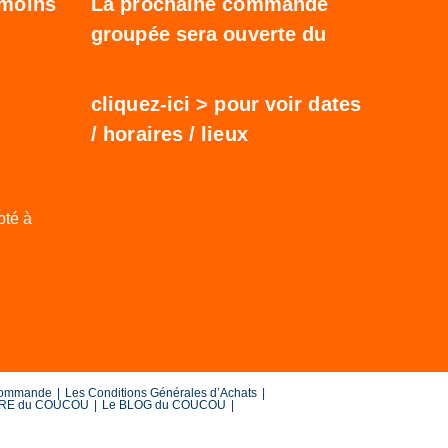
 moins
La prochaine commande
groupée sera ouverte du
cliquez-ici
> pour voir dates
/ horaires / lieux
pté à
ommande
Les Conditions Générales d’Achats
TRE du COUCOU
Le BLOG du COUCOU