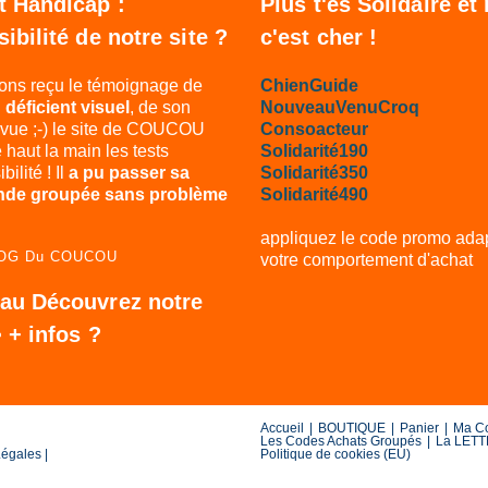
t Handicap :
Plus t'es Solidaire et
ibilité de notre site ?
c'est cher !
ons reçu le témoignage de
ChienGuide
déficient visuel
, de son
NouveauVenuCroq
 vue ;-) le site de COUCOU
Consoacteur
 haut la main les tests
Solidarité190
bilité ! Il
a pu passer sa
Solidarité350
de groupée sans problème
Solidarité490
appliquez le code promo ada
LOG Du COUCOU
votre comportement d'achat
au Découvrez notre
>
+ infos ?
Accueil
BOUTIQUE
Panier
Ma C
Les Codes Achats Groupés
La LET
 Légales
|
Politique de cookies (EU)