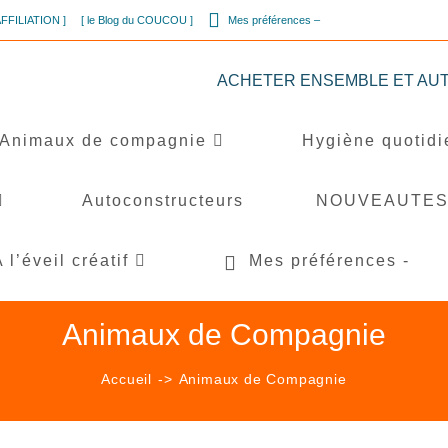
AFFILIATION ]
[ le Blog du COUCOU ]
Mes préférences –
ACHETER ENSEMBLE ET AUTREMEN
Animaux de compagnie
Hygiène quotid
Autoconstructeurs
NOUVEAUTE
’éveil créatif
Mes préférences -
Animaux de Compagnie
Accueil
->
Animaux de Compagnie