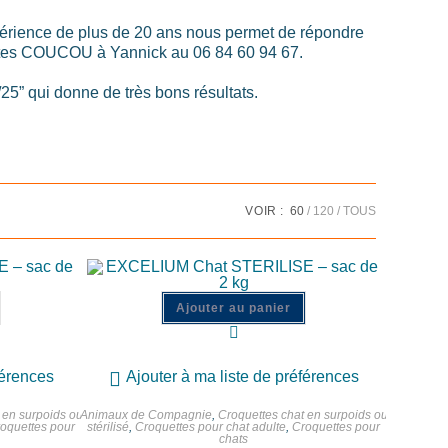
périence de plus de 20 ans nous permet de répondre
Faites COUCOU à Yannick au 06 84 60 94 67.
5” qui donne de très bons résultats.
VOIR :
60
120
TOUS
Ajouter au panier
férences
Ajouter à ma liste de préférences
 en surpoids ou
Animaux de Compagnie
,
Croquettes chat en surpoids ou
oquettes pour
stérilisé
,
Croquettes pour chat adulte
,
Croquettes pour
chats