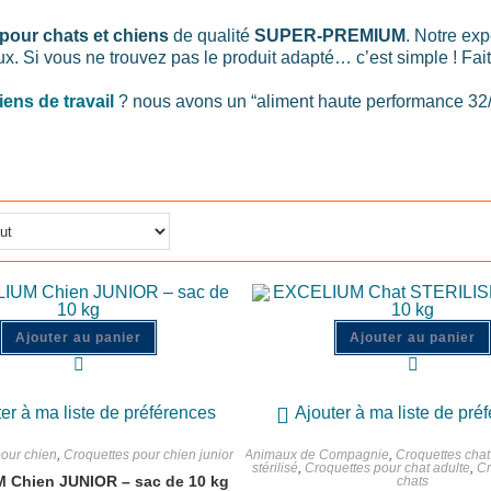
pour chats et chiens
de qualité
SUPER-PREMIUM
. Notre ex
x. Si vous ne trouvez pas le produit adapté… c’est simple ! 
iens de travail
? nous avons un “aliment haute performance 32/2
Ajouter au panier
Ajouter au panier
er à ma liste de préférences
Ajouter à ma liste de pré
our chien
,
Croquettes pour chien junior
Animaux de Compagnie
,
Croquettes chat
stérilisé
,
Croquettes pour chat adulte
,
Cr
 Chien JUNIOR – sac de 10 kg
chats