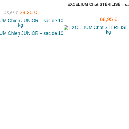
EXCELIUM Chat STÉRILISÉ – sa
29,20
€
48,65
€
68,95
€
à ma liste de préférences
Ajouter à ma liste de préfér
Ajouter au panier
Ajouter au panier
er à ma liste de préférences
Ajouter à ma liste de pré