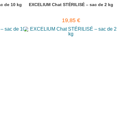
c de 10 kg
EXCELIUM Chat STÉRILISÉ – sac de 2 kg
19,85
€
ences
Ajouter à ma liste de préférences
Ajouter au panier
férences
Ajouter à ma liste de préférences