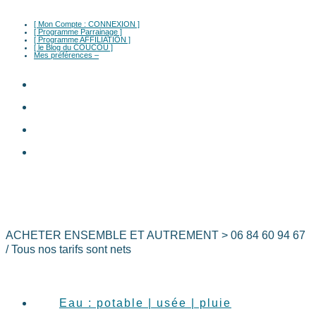
Skip
to
[ Mon Compte : CONNEXION ]
[ Programme Parrainage ]
content
[ Programme AFFILIATION ]
[ le Blog du COUCOU ]
Mes préférences –
ACHETER ENSEMBLE ET AUTREMENT > 06 84 60 94 67
/ Tous nos tarifs sont nets
Eau : potable | usée | pluie